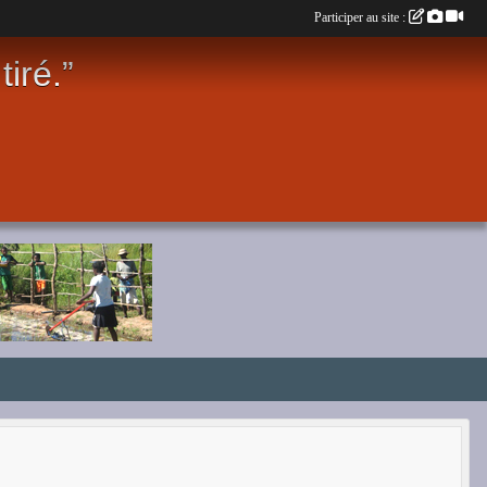
Participer au site :
iré.”