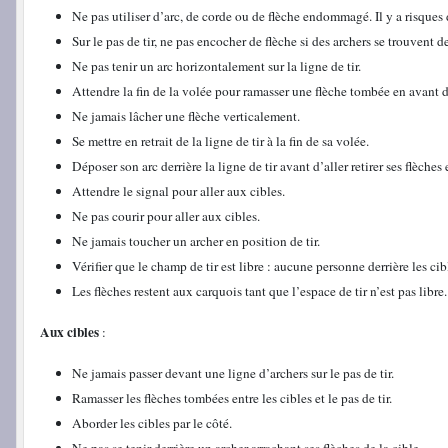
Ne pas utiliser d’arc, de corde ou de flèche endommagé. Il y a risques 
Sur le pas de tir, ne pas encocher de flèche si des archers se trouvent d
Ne pas tenir un arc horizontalement sur la ligne de tir.
Attendre la fin de la volée pour ramasser une flèche tombée en avant du
Ne jamais lâcher une flèche verticalement.
Se mettre en retrait de la ligne de tir à la fin de sa volée.
Déposer son arc derrière la ligne de tir avant d’aller retirer ses flèches 
Attendre le signal pour aller aux cibles.
Ne pas courir pour aller aux cibles.
Ne jamais toucher un archer en position de tir.
Vérifier que le champ de tir est libre : aucune personne derrière les ci
Les flèches restent aux carquois tant que l’espace de tir n’est pas libre.
Aux cibles
:
Ne jamais passer devant une ligne d’archers sur le pas de tir.
Ramasser les flèches tombées entre les cibles et le pas de tir.
Aborder les cibles par le côté.
Ne pas se tenir derrière un archer arrachant ses flèches de la cible.