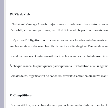
IV. Vie du club
L’Adhérent s’engage à avoir toujours une attitude courtoise vis-à-vis des au
n’est obligatoire pour personne, mais il doit être admis par tous, parents com
Il n'y a pas d'obligation pour la tenue des archers lors des entraînements e
amples au niveau des manches, ils risquent en effet de gêner l'archer dans s
Lors des concours et autres manifestations les membres du club devront êtr
À chaque séance, les pratiquants participeront à l’installation et au rangeme
Lors des fêtes, organisation de concours, travaux d’entretien ou autres manif
V. Compétitions
En compétition, nos archers doivent porter la tenue du club ou blanche. Le 