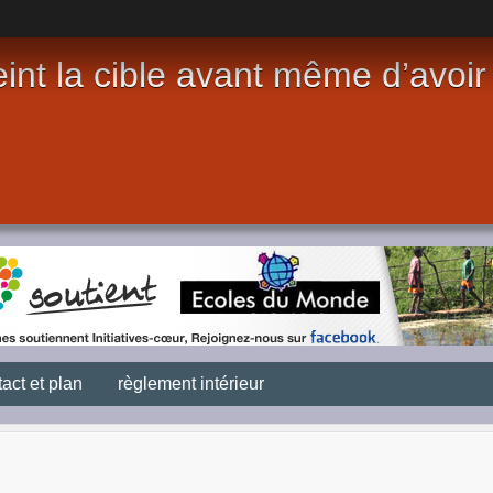
int la cible avant même d’avoir t
act et plan
règlement intérieur