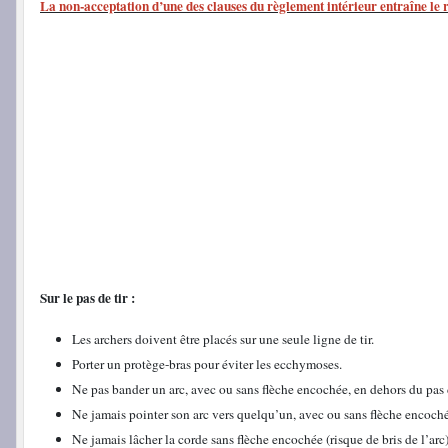
La non-acceptation d’une des clauses du règlement intérieur entraîne le r
Sur le pas de tir :
Les archers doivent être placés sur une seule ligne de tir.
Porter un protège-bras pour éviter les ecchymoses.
Ne pas bander un arc, avec ou sans flèche encochée, en dehors du pas d
Ne jamais pointer son arc vers quelqu’un, avec ou sans flèche encoch
Ne jamais lâcher la corde sans flèche encochée (risque de bris de l’arc)