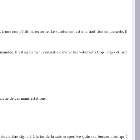
 à une compétition, ou autre. Le tutoiement est une tradition en archerie, il
mandée. Il est également conseillé d'éviter les vêtements trop larges et trop
marche de ces manifestations.
evra être signalé à la fin de la saison sportive (juin) au bureau ainsi qu’à