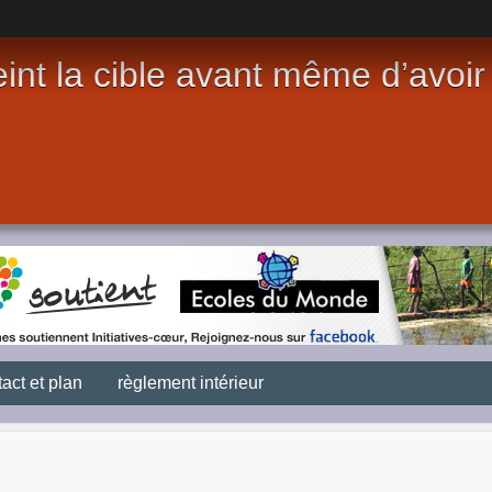
int la cible avant même d’avoir t
act et plan
règlement intérieur