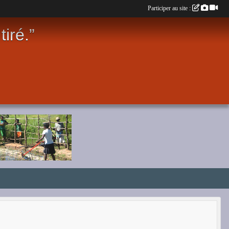
Participer au site :
iré.”