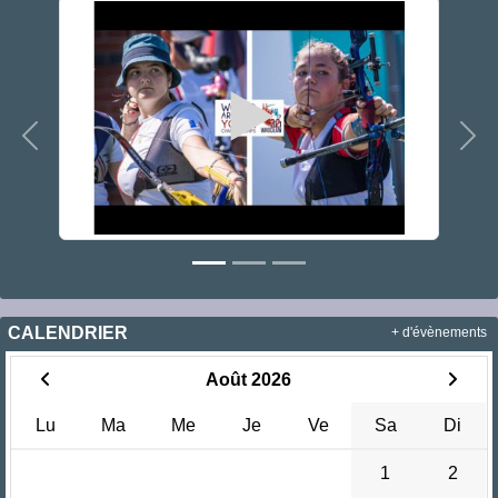
Précedent
Sui
CALENDRIER
+ d'évènements
Août 2026
Lu
Ma
Me
Je
Ve
Sa
Di
1
2