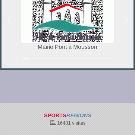
Précedent
Suiv
Mairie Pont à Mousson
SPORTS
REGIONS
16481
visites