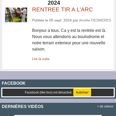
2024
RENTREE TIR A L'ARC
Publiée le
05 sept. 2024
par
Amélie DESMERES
Bonjour a tous. Ca y est la rentrée est là.
Nous vous attendons au boulodrome et
notre terrain exterieur pour une nouvelle
saison.
Lire la suite
FACEBOOK
Facebook (like box) est désactivé.
Autoriser
DERNIÈRES VIDÉOS
+ de videos