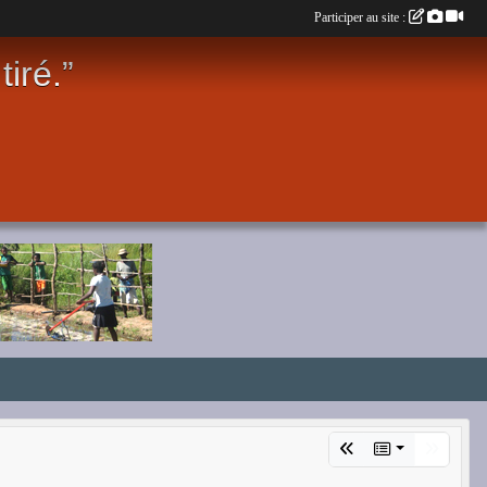
Participer au site :
iré.”