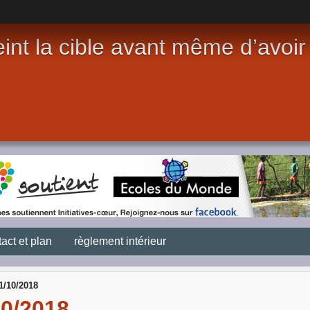
int la cible avant même d’avoir t
act et plan
règlement intérieur
1/10/2018
0/2018