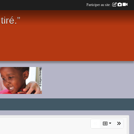
Participer au site :
iré.”