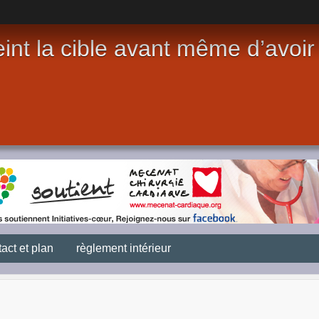
int la cible avant même d’avoir t
act et plan
règlement intérieur